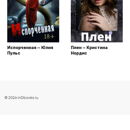
Испорченная — Юлия
Плен — Кристина
Пульс
Нордис
© 2026 inDbooks.ru