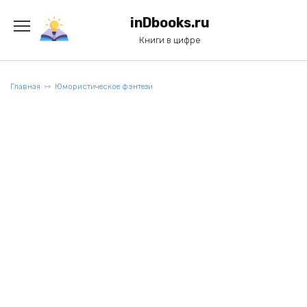
Перейти
к
inDbooks.ru
содержанию
Книги в цифре
Главная
Юмористическое фэнтези