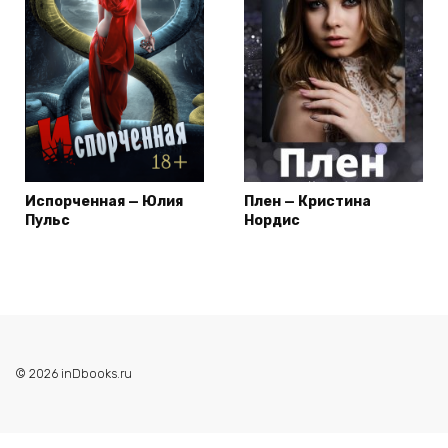
Испорченная — Юлия
Плен — Кристина
Пульс
Нордис
© 2026 inDbooks.ru