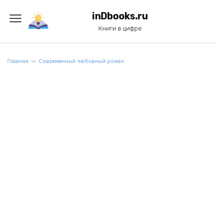
Перейти
к
inDbooks.ru
содержанию
Книги в цифре
Главная
Современный любовный роман