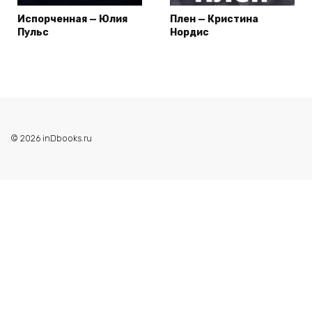
Испорченная — Юлия
Плен — Кристина
Пульс
Нордис
© 2026 inDbooks.ru