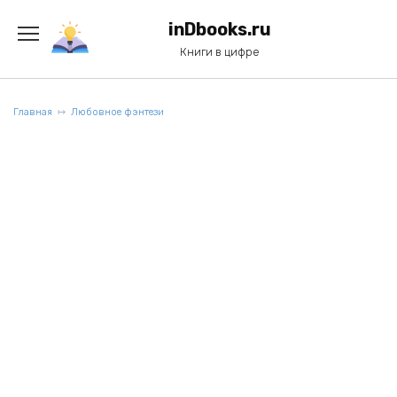
Перейти
к
inDbooks.ru
содержанию
Книги в цифре
Главная
Любовное фэнтези