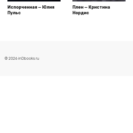
Испорченная — Юлия
Плен — Кристина
Пульс
Нордис
© 2026 inDbooks.ru