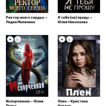
Ректор моего сердца —
Я тебя (не) прощу —
Лидия Миленина
Юлия Николаева
Испорченная — Юлия
Плен — Кристина
Пульс
Нордис