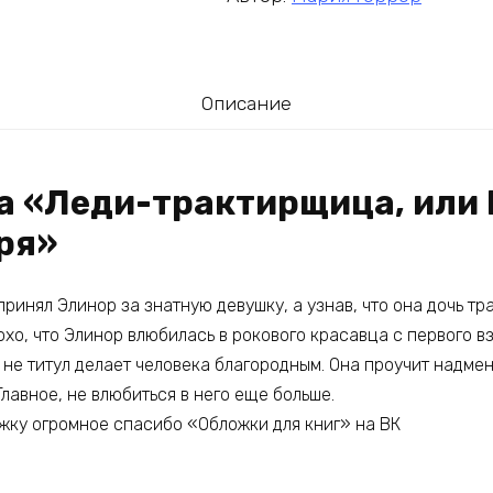
Описание
га «Леди-трактирщица, или 
ря»
ринял Элинор за знатную девушку, а узнав, что она дочь тр
охо, что Элинор влюбилась в рокового красавца с первого вз
 не титул делает человека благородным. Она проучит надмен
Главное, не влюбиться в него еще больше.
жку огромное спасибо «Обложки для книг» на ВК