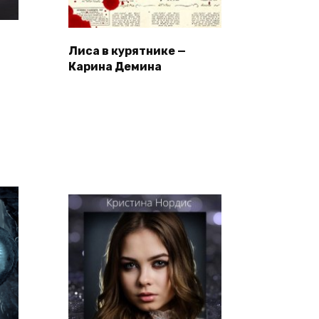
—
Лиса в курятнике —
Карина Демина