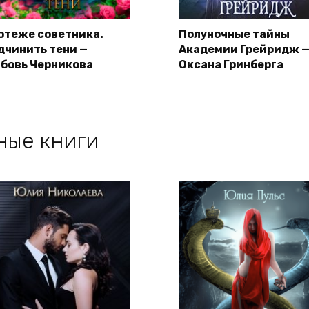
отеже советника.
Полуночные тайны
дчинить тени —
Академии Грейридж 
бовь Черникова
Оксана Гринберга
ные книги