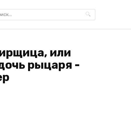
h
ирщица, или
дочь рыцаря -
ер