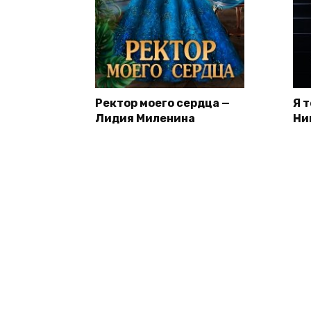
Ректор моего сердца —
Я 
Лидия Миленина
Ни