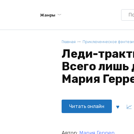
Searc
Жанры
for:
Главная
Приключенческое фэнтези
Леди-тракт
Всего лишь 
Мария Герр
Читать онлайн
Автор:
Мария Геррер