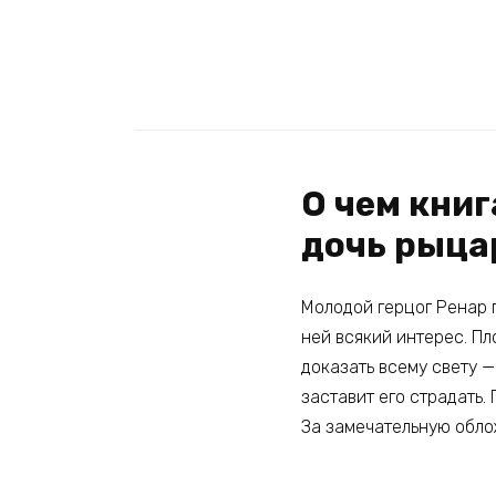
О чем кни
дочь рыца
Молодой герцог Ренар п
ней всякий интерес. Пл
доказать всему свету —
заставит его страдать. 
За замечательную обло