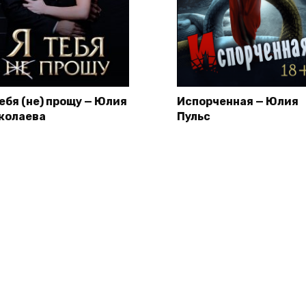
тебя (не) прощу — Юлия
Испорченная — Юлия
колаева
Пульс