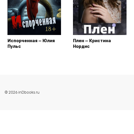
Испорченная — Юлия
Плен — Кристина
Пульс
Нордис
© 2026 inDbooks.ru