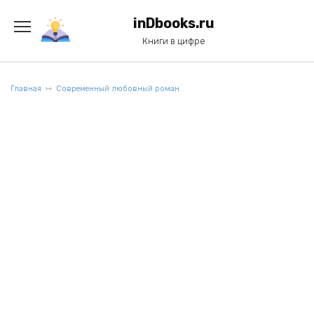
Перейти
к
inDbooks.ru
содержанию
Книги в цифре
Главная
Современный любовный роман