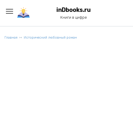
Перейти
к
inDbooks.ru
содержанию
Книги в цифре
Главная
Исторический любовный роман