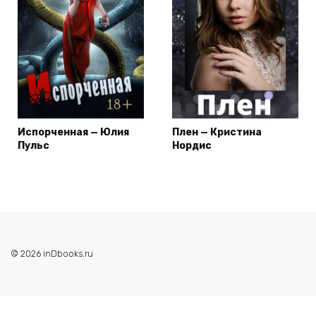
Испорченная — Юлия
Плен — Кристина
Пульс
Нордис
© 2026 inDbooks.ru