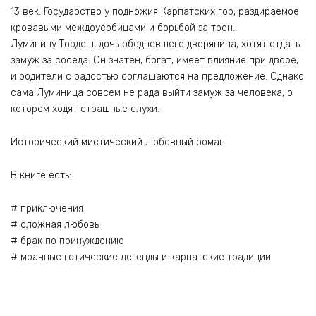
13 век. Государство у подножия Карпатских гор, раздираемое
кровавыми междоусобицами и борьбой за трон.
Луминицу Тордеш, дочь обедневшего дворянина, хотят отдать
замуж за соседа. Он знатен, богат, имеет влияние при дворе,
и родители с радостью соглашаются на предложение. Однако
сама Луминица совсем не рада выйти замуж за человека, о
котором ходят страшные слухи.
Исторический мистический любовный роман
В книге есть:
# приключения
# сложная любовь
# брак по принуждению
# мрачные готические легенды и карпатские традиции