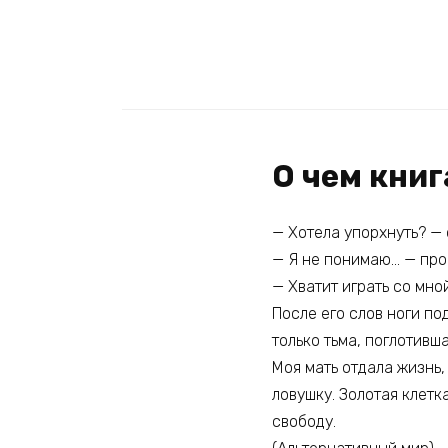
О чем кни
— Хотела упорхнуть? — 
— Я не понимаю… — про
— Хватит играть со мной
После его слов ноги по
только тьма, поглотив
Моя мать отдала жизнь,
ловушку. Золотая клетк
свободу.