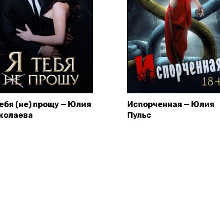
тебя (не) прощу — Юлия
Испорченная — Юлия
колаева
Пульс