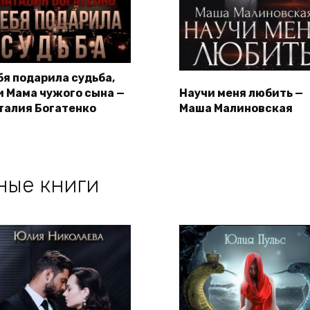
бя подарила судьба,
и Мама чужого сына —
Научи меня любить —
талия Богатенко
Маша Малиновская
ные книги