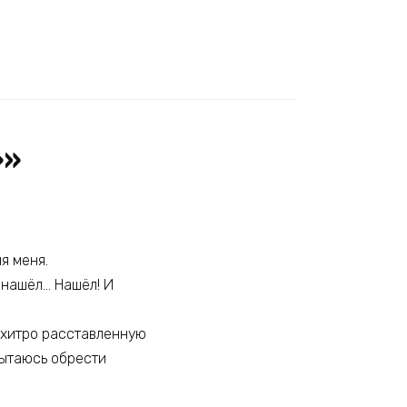
»»
я меня.
: нашёл… Нашёл! И
в хитро расставленную
пытаюсь обрести