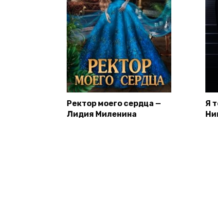
Ректор моего сердца —
Я 
Лидия Миленина
Ни