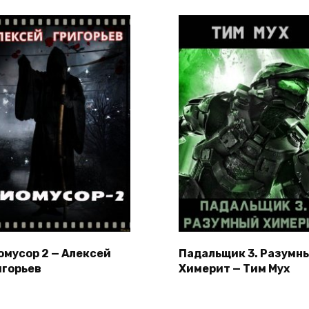
омусор 2 — Алексей
Падальщик 3. Разумн
игорьев
Химерит — Тим Мух