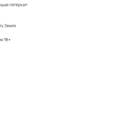
чшая пятёрка»:
ту Земля
ия 18+