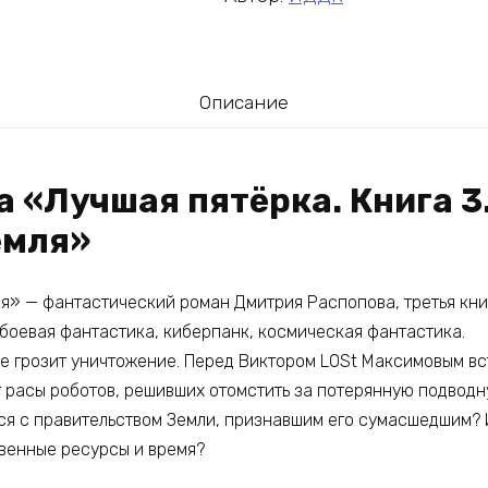
Описание
а «Лучшая пятёрка. Книга 3
емля»
ля» — фантастический роман Дмитрия Распопова, третья кн
 боевая фантастика, киберпанк, космическая фантастика.
ле грозит уничтожение. Перед Виктором L0St Максимовым вс
 расы роботов, решивших отомстить за потерянную подводну
ся с правительством Земли, признавшим его сумасшедшим? 
твенные ресурсы и время?