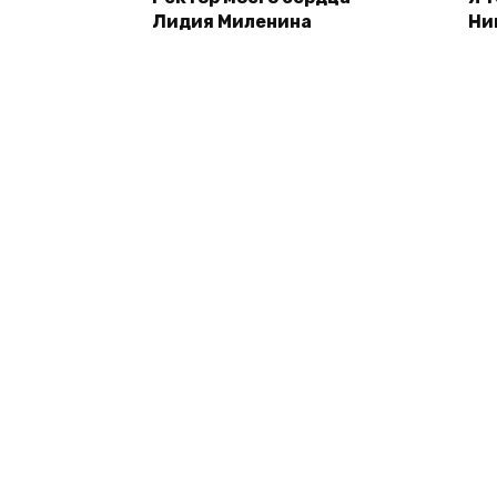
Лидия Миленина
Ни
© 2026 inDbooks.ru