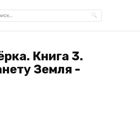
h
рка. Книга 3.
анету Земля -