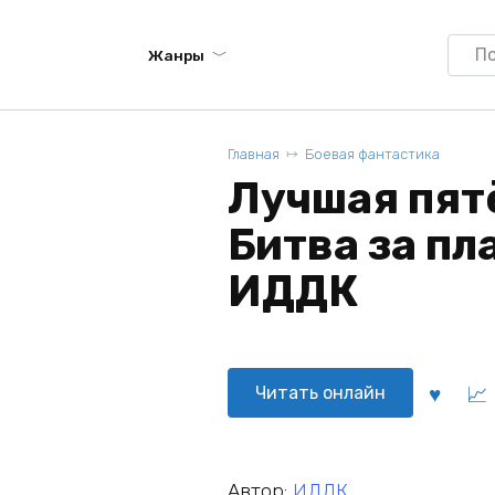
Searc
Жанры
for:
Главная
Боевая фантастика
Лучшая пятё
Битва за пл
ИДДК
Читать онлайн
Автор:
ИДДК