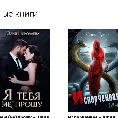
ные книги
тебя (не) прощу — Юлия
Испорченная — Юлия