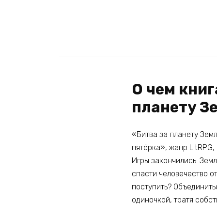
О чем книг
планету З
«Битва за планету Зем
пятёрка», жанр LitRPG,
Игры закончились. Зем
спасти человечество от
поступить? Объединить
одиночкой, тратя собс