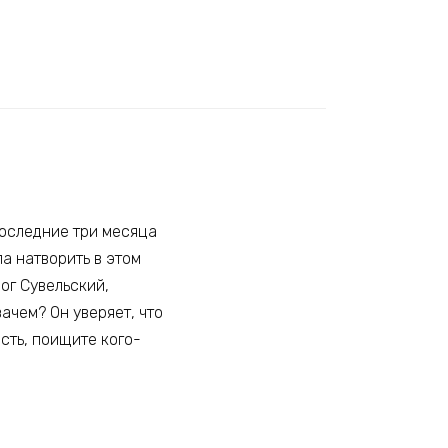
последние три месяца
ла натворить в этом
цог Сувельский,
ачем? Он уверяет, что
ость, поищите кого-