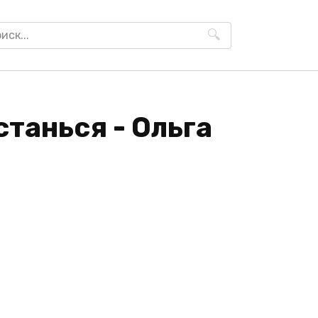
h
танься - Ольга