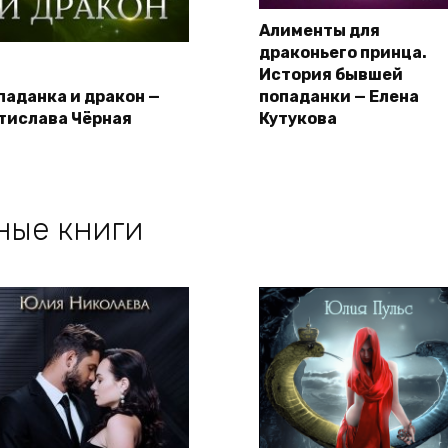
Алименты для
драконьего принца.
История бывшей
паданка и дракон —
попаданки — Елена
тислава Чёрная
Кутукова
ные книги