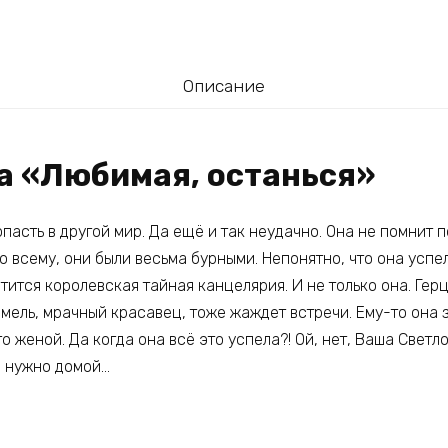
Описание
га «Любимая, останься»
пасть в другой мир. Да ещё и так неудачно. Она не помнит 
по всему, они были весьма бурными. Непонятно, что она успе
отится королевская тайная канцелярия. И не только она. Гер
мель, мрачный красавец, тоже жаждет встречи. Ему-то она з
о женой. Да когда она всё это успела?! Ой, нет, Ваша Светл
е нужно домой…