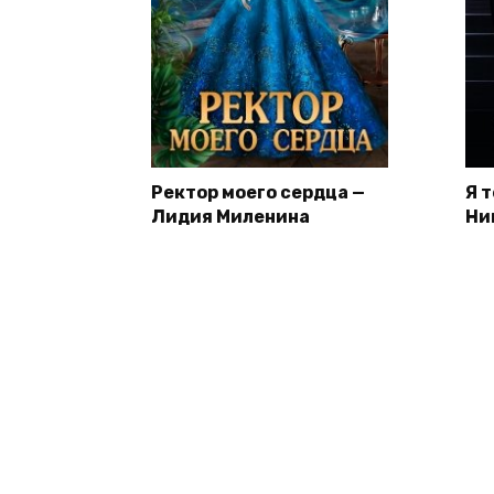
Ректор моего сердца —
Я 
Лидия Миленина
Ни