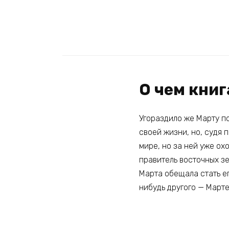
О чем кни
Угораздило же Марту по
своей жизни, но, судя 
мире, но за ней уже ох
правитель восточных зе
Марта обещала стать ег
нибудь другого — Март