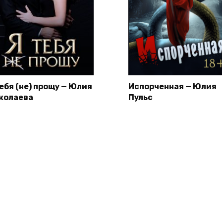
тебя (не) прощу — Юлия
Испорченная — Юлия
колаева
Пульс