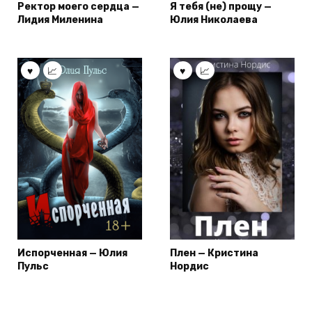
Ректор моего сердца —
Я тебя (не) прощу —
Лидия Миленина
Юлия Николаева
Испорченная — Юлия
Плен — Кристина
Пульс
Нордис