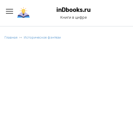
Перейти
к
inDbooks.ru
содержанию
Книги в цифре
Главная
Историческое фэнтези