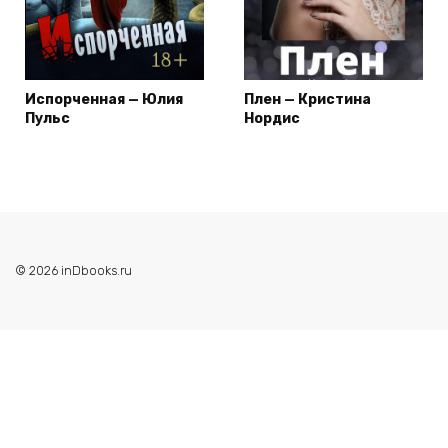
Испорченная — Юлия
Плен — Кристина
Пульс
Нордис
© 2026 inDbooks.ru