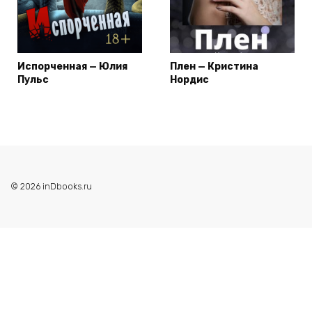
Испорченная — Юлия
Плен — Кристина
Пульс
Нордис
© 2026 inDbooks.ru