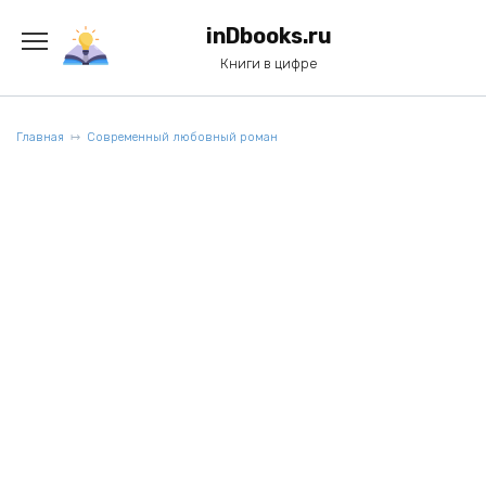
Перейти
к
inDbooks.ru
содержанию
Книги в цифре
Главная
Современный любовный роман