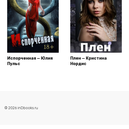
Испорченная — Юлия
Плен — Кристина
Пульс
Нордис
© 2026 inDbooks.ru