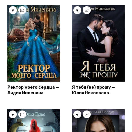
Ректор моего сердца —
Я тебя (не) прощу —
Лидия Миленина
Юлия Николаева