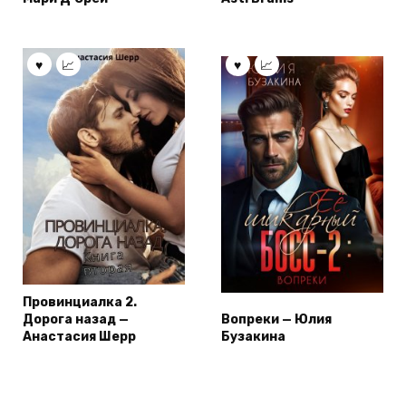
Провинциалка 2.
Дорога назад —
Вопреки — Юлия
Анастасия Шерр
Бузакина