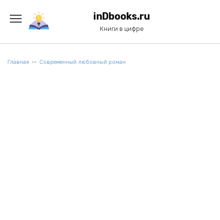
Перейти
к
inDbooks.ru
содержанию
Книги в цифре
Главная
Современный любовный роман