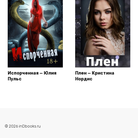
Испорченная — Юлия
Плен — Кристина
Пульс
Нордис
© 2026 inDbooks.ru