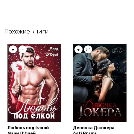
Похожие книги
Любовь под ёлкой —
Девочка Джокера —
Мари Д’Орей
Asti Brams