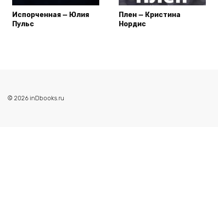
Испорченная — Юлия
Плен — Кристина
Пульс
Нордис
© 2026 inDbooks.ru