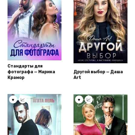
Стандарты для
фотографа — Марика
Другой выбор — Даша
Крамор
Art