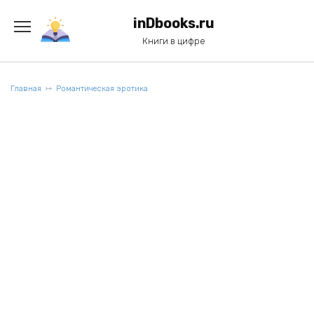
Перейти
к
inDbooks.ru
содержанию
Книги в цифре
Главная
Романтическая эротика