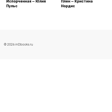
Испорченная — Юлия
Плен — Кристина
Пульс
Нордис
© 2026 inDbooks.ru