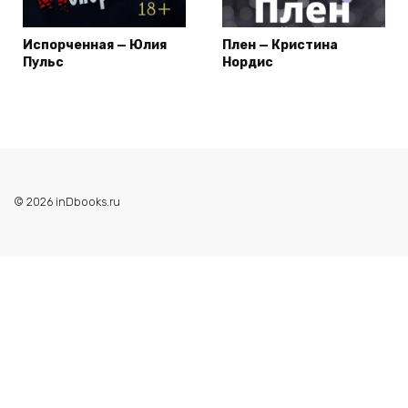
Испорченная — Юлия
Плен — Кристина
Пульс
Нордис
© 2026 inDbooks.ru