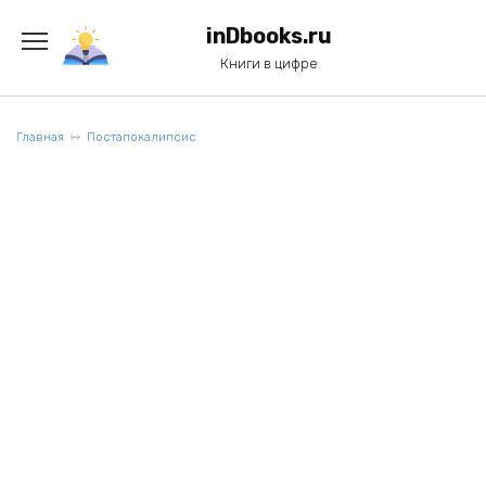
Перейти
к
inDbooks.ru
содержанию
Книги в цифре
Главная
Постапокалипсис