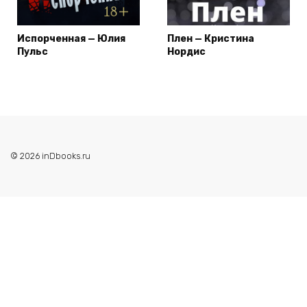
Испорченная — Юлия
Плен — Кристина
Пульс
Нордис
© 2026 inDbooks.ru