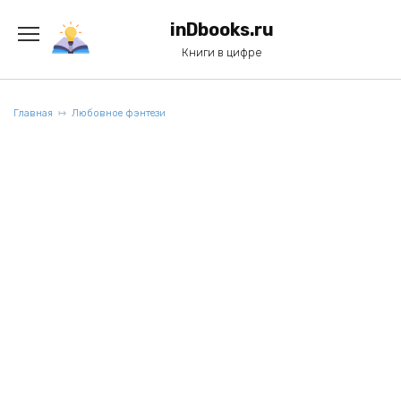
Перейти
к
inDbooks.ru
содержанию
Книги в цифре
Главная
Любовное фэнтези