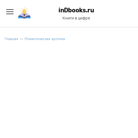
Перейти
к
inDbooks.ru
содержанию
Книги в цифре
Главная
Романтическая эротика