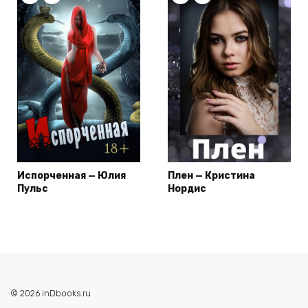
Испорченная — Юлия
Плен — Кристина
Пульс
Нордис
© 2026 inDbooks.ru