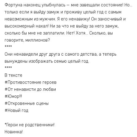
Фортуна наконец улыбнулась — мне завещали состояние! Но…
только если я выйду замуж и проживу целый год с самым
невозможным из мужчин. Я его ненавижу! Он заносчивый и
высокомерный нахал! Ни за что не выйду за него замуж,
сколько бы мне не заплатили. Нет! Хотя… Сколько, вы
говорите, миллионов?
****
Они ненавидели друг друга с самого детства, а теперь
вынуждены изображать семью целый год.
****
В тексте
#Противостояние героев
#От ненависти до любви
#Юмор!!!
#Откровенные сцены
#Новый год
*Герои не родственники!
Новинка!