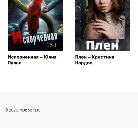
Испорченная — Юлия
Плен — Кристина
Пульс
Нордис
© 2026 inDbooks.ru