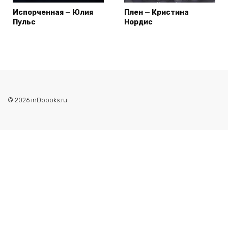
Испорченная — Юлия
Плен — Кристина
Пульс
Нордис
© 2026 inDbooks.ru