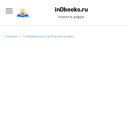
Перейти
к
inDbooks.ru
содержанию
Книги в цифре
Главная
Современный любовный роман