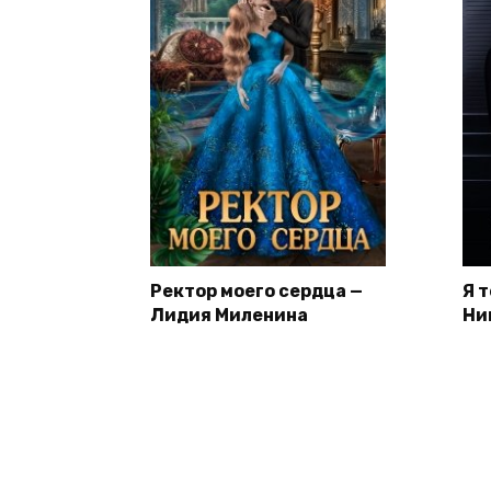
Ректор моего сердца —
Я 
Лидия Миленина
Ни