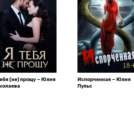
тебя (не) прощу — Юлия
Испорченная — Юлия
колаева
Пульс