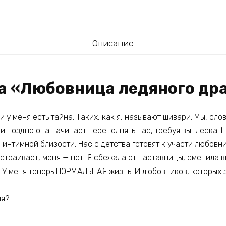
Описание
га «Любовница ледяного др
и у меня есть тайна. Таких, как я, называют шивари. Мы, сло
и поздно она начинает переполнять нас, требуя выплеска. 
 интимной близости. Нас с детства готовят к участи любовн
 устраивает, меня — нет. Я сбежала от наставницы, сменила 
 У меня теперь НОРМАЛЬНАЯ жизнь! И любовников, которых 
ня?