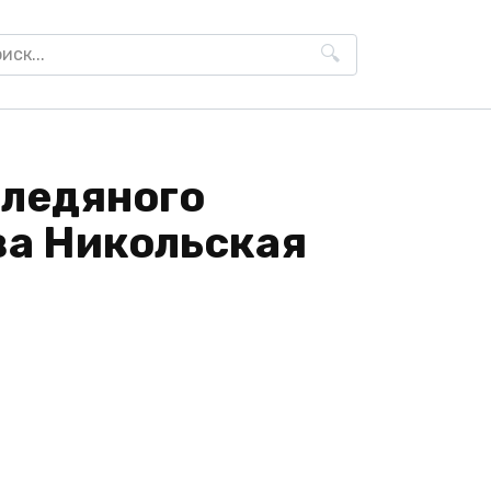
h
ледяного
ва Никольская