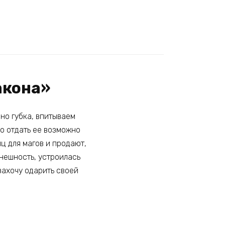
акона»
вно губка, впитываем
Но отдать ее возможно
иц для магов и продают,
внешность, устроилась
захочу одарить своей