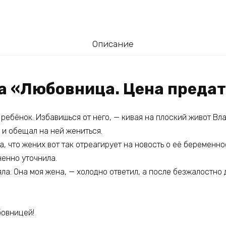
Описание
га «Любовница. Цена предат
 ребёнок. Избавишься от него, — кивая на плоский живот Вла
 и обещал на ней жениться.
а, что жених вот так отреагирует на новость о её беременно
ненно уточнила.
яла. Она моя жена, — холодно ответил, а после безжалостно 
бовницей!