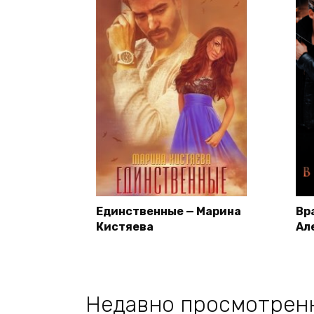
Единственные — Марина
Вр
Кистяева
Ал
Недавно просмотрен