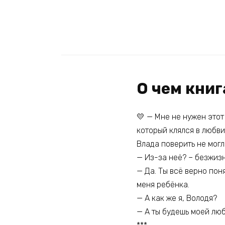
О чем кни
💛 — Мне не нужен этот
который клялся в любви
Влада поверить не могл
— Из-за неё? – безжиз
— Да. Ты всё верно пон
меня ребёнка.
— А как же я, Володя?
— А ты будешь моей лю