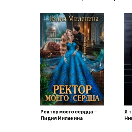
Ректор моего сердца —
Я 
Лидия Миленина
Ни