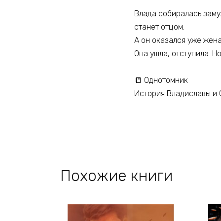
***
Влада собиралась заму
станет отцом.
А он оказался уже жен
Она ушла, отступила. Но
📒 Однотомник
История Владиславы и 
Похожие книги