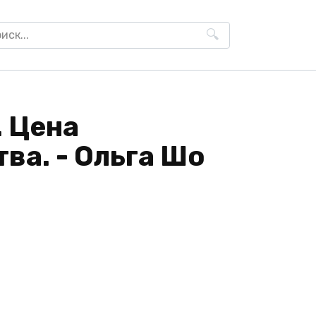
h
 Цена
ва. - Ольга Шо