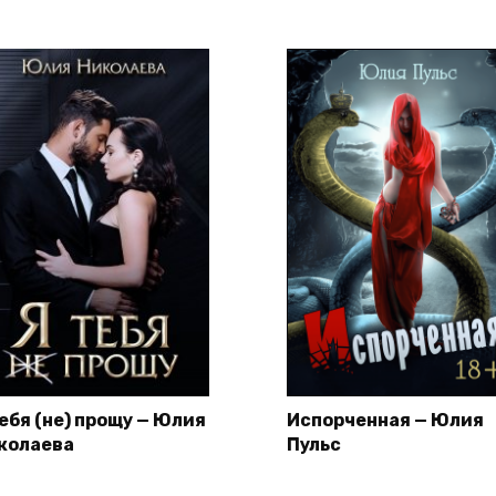
тебя (не) прощу — Юлия
Испорченная — Юлия
колаева
Пульс