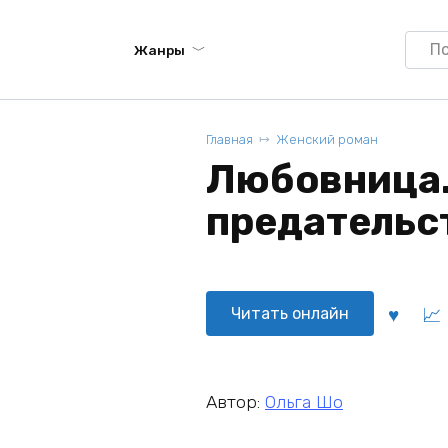
Searc
Жанры
for:
Главная
Женский роман
Любовница.
предательст
Читать онлайн
Автор:
Ольга Шо