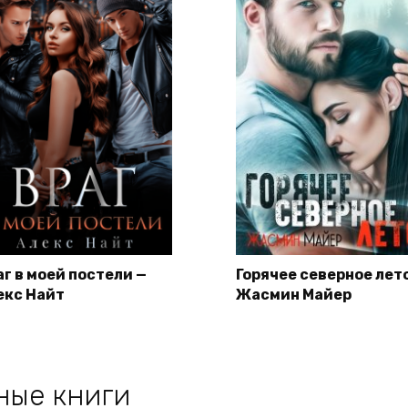
аг в моей постели —
Горячее северное лет
екс Найт
Жасмин Майер
ные книги