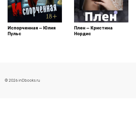
Испорченная — Юлия
Плен — Кристина
Пульс
Нордис
© 2026 inDbooks.ru