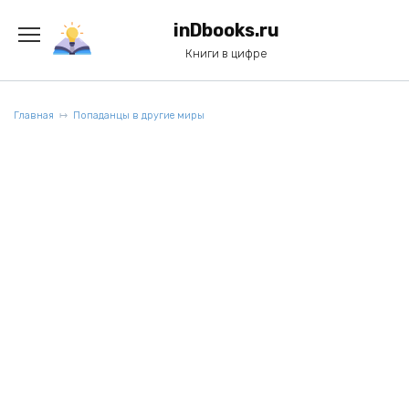
Перейти
к
inDbooks.ru
содержанию
Книги в цифре
Главная
Попаданцы в другие миры