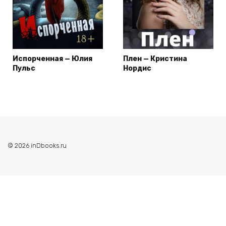
Испорченная — Юлия
Плен — Кристина
Пульс
Нордис
© 2026 inDbooks.ru