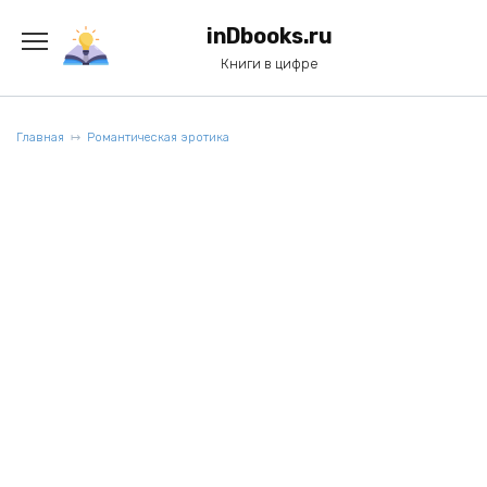
Перейти
к
inDbooks.ru
содержанию
Книги в цифре
Главная
Романтическая эротика