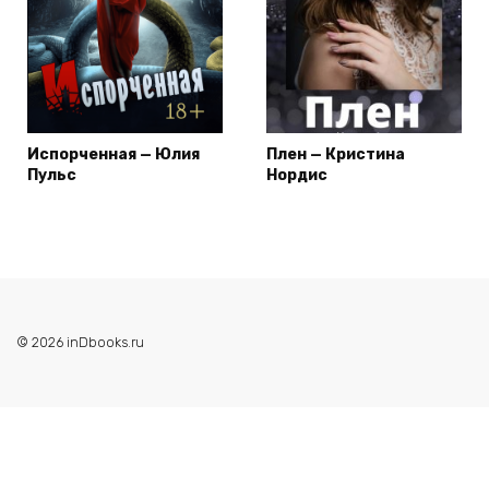
Испорченная — Юлия
Плен — Кристина
Пульс
Нордис
© 2026 inDbooks.ru