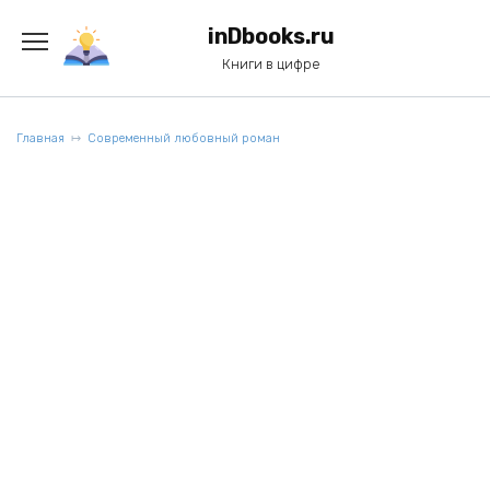
Перейти
к
inDbooks.ru
содержанию
Книги в цифре
Главная
Современный любовный роман