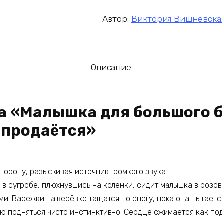
Автор:
Виктория Вишневска
Описание
га «Малышка для большого б
 продаётся»
торону, разыскивая источник громкого звука.
 в сугробе, плюхнувшись на коленки, сидит малышка в розо
и. Варежки на верёвке тащатся по снегу, пока она пытается
аю подняться чисто инстинктивно. Сердце сжимается как по