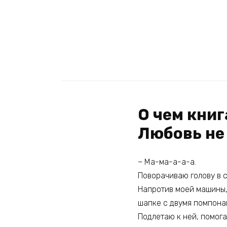
О чем кни
Любовь не
– Ма-ма-а-а-а.
Поворачиваю голову в с
Напротив моей машины,
шапке с двумя помпонам
Подлетаю к ней, помог