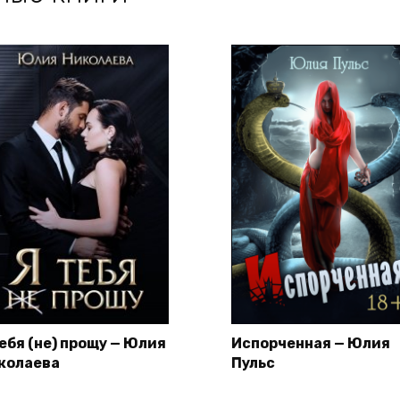
тебя (не) прощу — Юлия
Испорченная — Юлия
колаева
Пульс