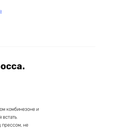
я
осса.
вом комбинезоне и
 встать.
д прессом, не