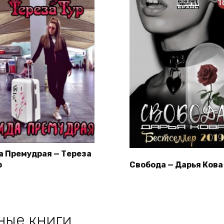
а Премудрая — Тереза
р
Свобода — Дарья Кова
ные книги