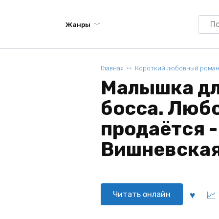
Searc
Жанры
for:
Главная
Короткий любовный рома
Малышка дл
босса. Любо
продаётся 
Вишневска
Читать онлайн