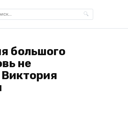
h
н
я большого
вь не
- Виктория
я