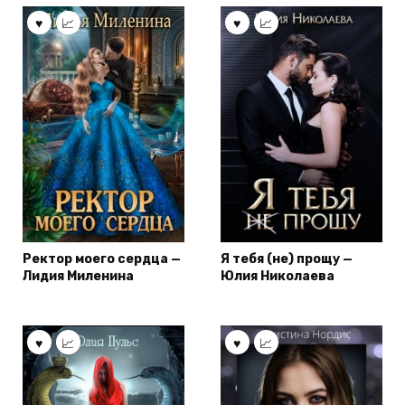
Ректор моего сердца —
Я тебя (не) прощу —
Лидия Миленина
Юлия Николаева