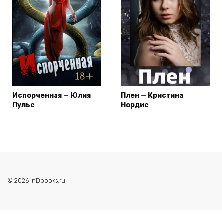
Испорченная — Юлия
Плен — Кристина
Пульс
Нордис
© 2026 inDbooks.ru