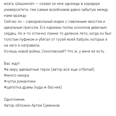
мозга, Шишкина!» — сказал он мне однажды в коридоре
университета, тем самым возобновив давно забытую между
нами вражду.
Сейчас он – самодовольный индюк с павлиньим хвостом и
идеальным прессом. Его карманы полны осколков девичьих
сердец. Но я-то отлично помню то далекое лето, когда он был
толстым пуфиком и убегал от гусей моей бабули, которых я
на него и натравила.
Хочешь новой войны, Соколовский? Что ж, у меня её есть…
Вас ждут:
#в меру адекватные герои (автор всё еще отбитый)
#много юмора
#чуток романтики
#щепотка драмы (куда ж без нее)
Однотомник.
Автор обложки Артем Суменков.