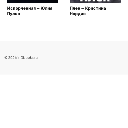
Испорченная — Юлия
Плен — Кристина
Пульс
Нордис
© 2026 inDbooks.ru