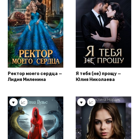
Ректор моего сердца —
Я тебя (не) прощу —
Лидия Миленина
Юлия Николаева