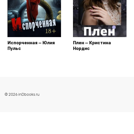
Испорченная — Юлия
Плен — Кристина
Пульс
Нордис
© 2026 inDbooks.ru