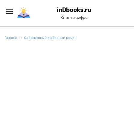
Перейти
к
inDbooks.ru
содержанию
Книги в цифре
Главная
Современный любовный роман