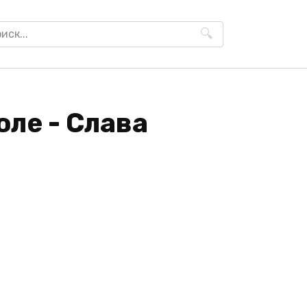
h
ле - Слава