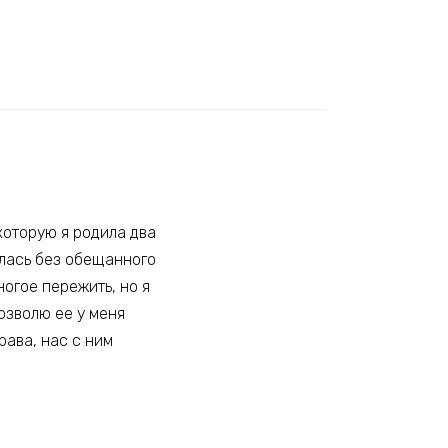
которую я родила два
алась без обещанного
огое пережить, но я
озволю ее у меня
рава, нас с ним