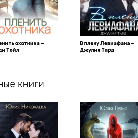
енить охотника —
В плену Левиафана —
ди Тейл
Джулия Тард
ные книги