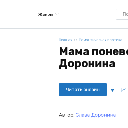
Searc
Жанры
for:
Главная
Романтическая эротика
Мама понево
Доронина
Читать онлайн
Автор:
Слава Доронина