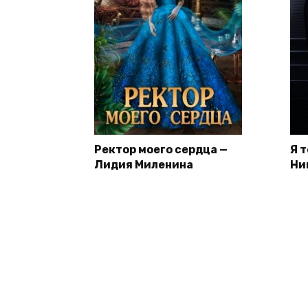
Ректор моего сердца —
Я 
Лидия Миленина
Ни