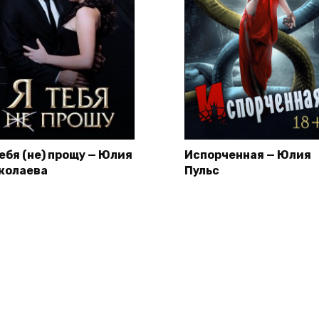
тебя (не) прощу — Юлия
Испорченная — Юлия
колаева
Пульс