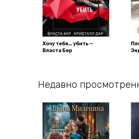
Хочу тебя… убить —
Пл
Власта Бер
Эн
Недавно просмотрен