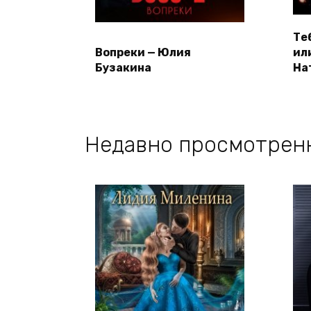
Те
Вопреки — Юлия
ил
Бузакина
На
Недавно просмотрен