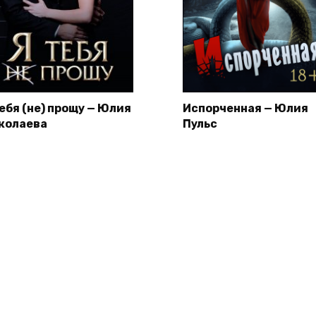
тебя (не) прощу — Юлия
Испорченная — Юлия
колаева
Пульс