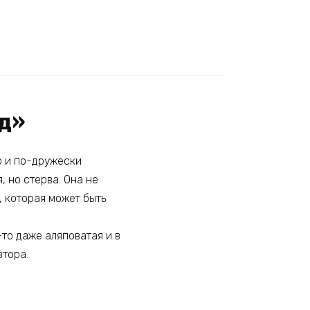
од»
шо и по-дружески
, но стерва. Она не
, которая может быть
-то даже аляповатая и в
втора.