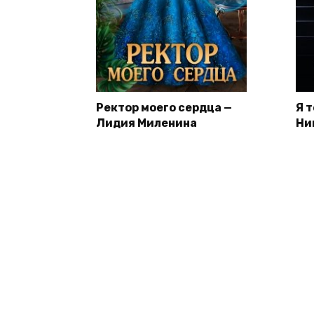
Ректор моего сердца —
Я 
Лидия Миленина
Ни