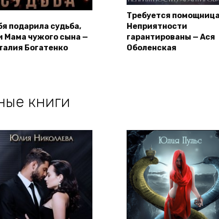
Требуется помощница
бя подарила судьба,
Неприятности
и Мама чужого сына —
гарантированы — Ася
талия Богатенко
Оболенская
ные книги