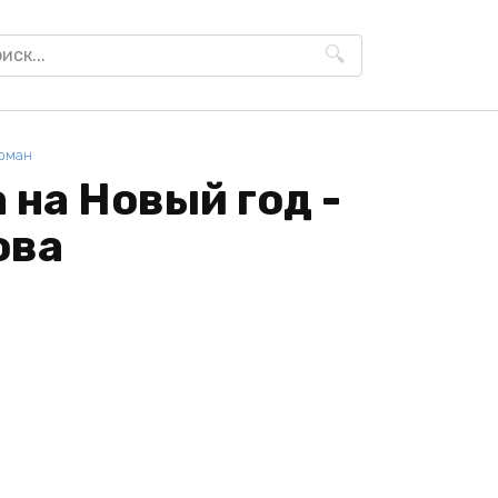
h
оман
на Новый год -
ова