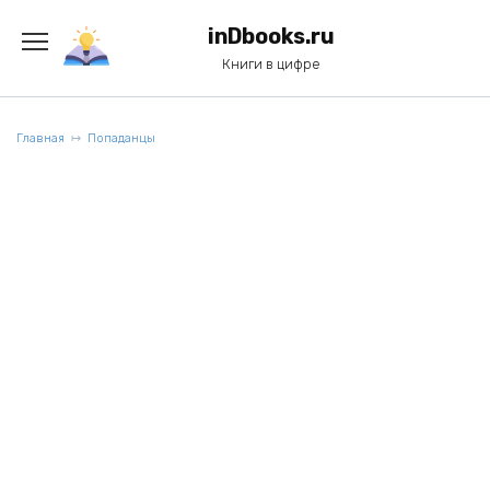
Перейти
к
inDbooks.ru
содержанию
Книги в цифре
Главная
Попаданцы