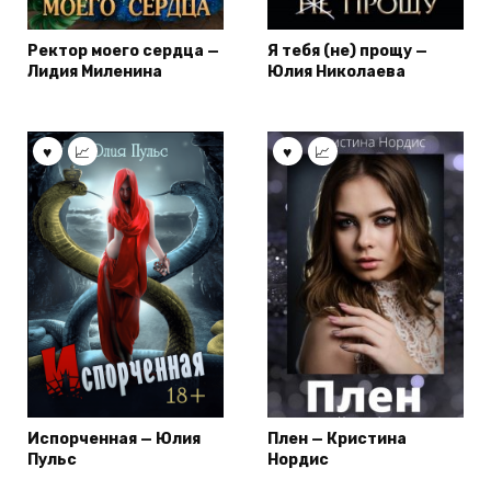
Ректор моего сердца —
Я тебя (не) прощу —
Лидия Миленина
Юлия Николаева
Испорченная — Юлия
Плен — Кристина
Пульс
Нордис