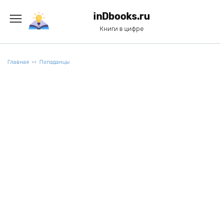
Перейти
к
inDbooks.ru
содержанию
Книги в цифре
Главная
Попаданцы