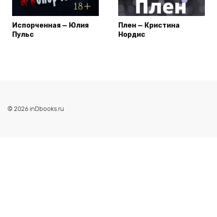
Испорченная — Юлия
Плен — Кристина
Пульс
Нордис
© 2026 inDbooks.ru