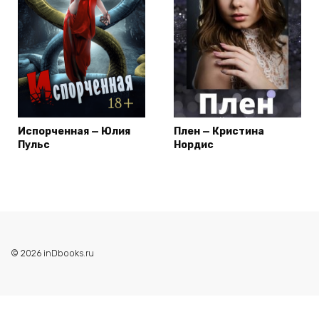
Испорченная — Юлия
Плен — Кристина
Пульс
Нордис
© 2026 inDbooks.ru