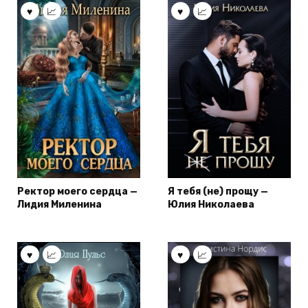
Ректор моего сердца —
Я тебя (не) прощу —
Лидия Миленина
Юлия Николаева