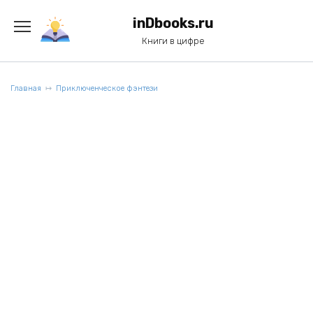
Перейти
к
inDbooks.ru
содержанию
Книги в цифре
Главная
Приключенческое фэнтези