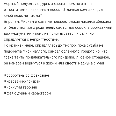
мёртвый полуэльф с дурным характером, но зато с
отвратительно идеальным носом. Отличная компания для
юной леди, не так ли?
Впрочем, Мириам и сама не подарок: рыжая нахалка сбежала
от благочестивых родителей, как только освоила врождённый
дар медиума, ни к кому не привязывается и отлично
справляется с неприятностями.
По крайней мере, справлялась до тех пор, пока судьба не
подкинула Мири наглого, самовлюблённого, гордого но, что
греха таить, привлекательного призрака. И, самое страшное,
он намерен вернуться к жизни или свести медиума с ума!
#оборотень во френдзоне
#красавчик-призрак
#чокнутая героиня
#фея с дурным характером