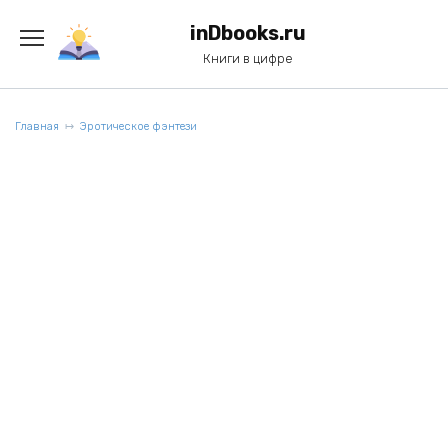
Перейти
к
inDbooks.ru
содержанию
Книги в цифре
Главная
Эротическое фэнтези