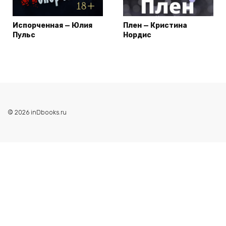
Испорченная — Юлия
Плен — Кристина
Пульс
Нордис
© 2026 inDbooks.ru