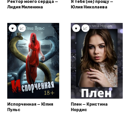
Ректор моего сердца —
Я тебя (не) прощу —
Лидия Миленина
Юлия Николаева
Испорченная — Юлия
Плен — Кристина
Пульс
Нордис