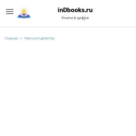
Перейти
к
inDbooks.ru
содержанию
Книги в цифре
Главная
Женский детектив