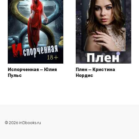
Испорченная — Юлия
Плен — Кристина
Пульс
Нордис
© 2026 inDbooks.ru