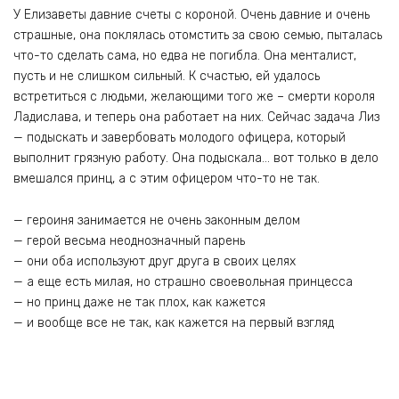
У Елизаветы давние счеты с короной. Очень давние и очень
страшные, она поклялась отомстить за свою семью, пыталась
что-то сделать сама, но едва не погибла. Она менталист,
пусть и не слишком сильный. К счастью, ей удалось
встретиться с людьми, желающими того же – смерти короля
Ладислава, и теперь она работает на них. Сейчас задача Лиз
— подыскать и завербовать молодого офицера, который
выполнит грязную работу. Она подыскала… вот только в дело
вмешался принц, а с этим офицером что-то не так.
— героиня занимается не очень законным делом
— герой весьма неоднозначный парень
— они оба используют друг друга в своих целях
— а еще есть милая, но страшно своевольная принцесса
— но принц даже не так плох, как кажется
— и вообще все не так, как кажется на первый взгляд