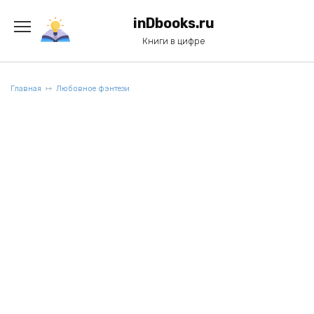
Перейти
к
inDbooks.ru
содержанию
Книги в цифре
Главная
Любовное фэнтези