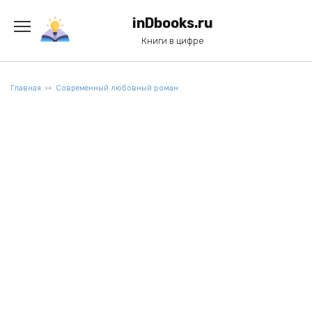
Перейти
к
inDbooks.ru
содержанию
Книги в цифре
Главная
Современный любовный роман