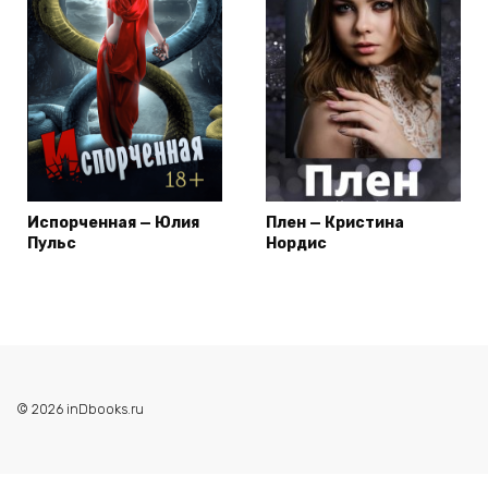
Испорченная — Юлия
Плен — Кристина
Пульс
Нордис
© 2026 inDbooks.ru