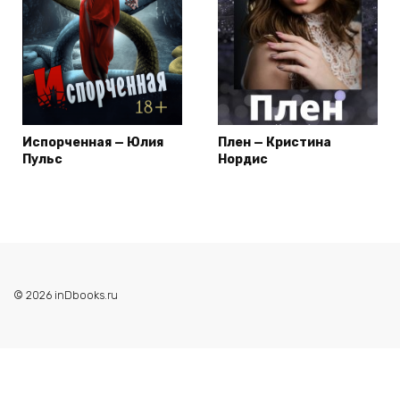
Испорченная — Юлия
Плен — Кристина
Пульс
Нордис
© 2026 inDbooks.ru