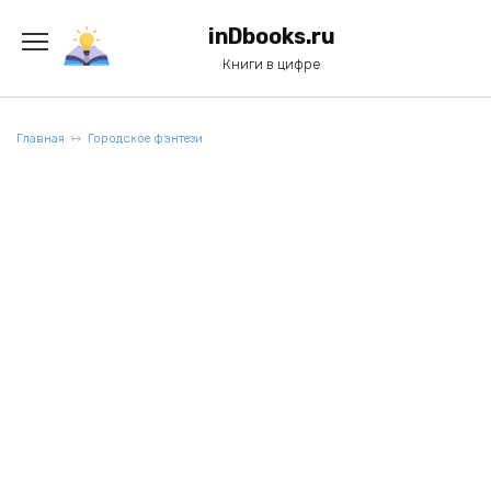
Перейти
к
inDbooks.ru
содержанию
Книги в цифре
Главная
Городское фэнтези