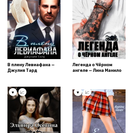
В плену Левиафана —
Легенда о Чёрном
Джулия Тард
ангеле — Лина Манило