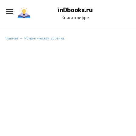
Перейти
к
inDbooks.ru
содержанию
Книги в цифре
Главная
Романтическая эротика