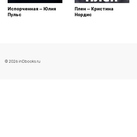
Испорченная — Юлия
Плен — Кристина
Пульс
Нордис
© 2026 inDbooks.ru