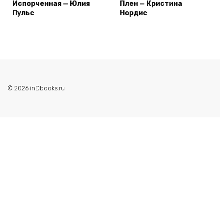
Испорченная — Юлия
Плен — Кристина
Пульс
Нордис
© 2026 inDbooks.ru