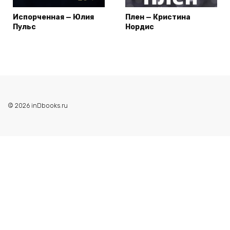
Испорченная — Юлия
Плен — Кристина
Пульс
Нордис
© 2026 inDbooks.ru