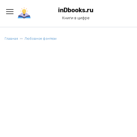
Перейти
к
inDbooks.ru
содержанию
Книги в цифре
Главная
Любовное фэнтези