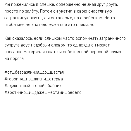
Мы поженились в спешке, совершенно не зная друг друга,
просто по залёту. Потом он укатил в свою счастливую
заграничную жизнь, а я осталась одна с ребёнком. Не то
чтобы мне не хватало мужа всё это время, но…
Как оказалось, если слишком часто вспоминать заграничного
супруга всуе недобрым словом, то однажды он может
внезапно материализоваться собственной персоной прямо
на пороге…
#от_безразличия_до_щастья
#героиня_по_жизни_стерва
#адекватный_герой_бабник
#эротично_и_даже_местами_весело