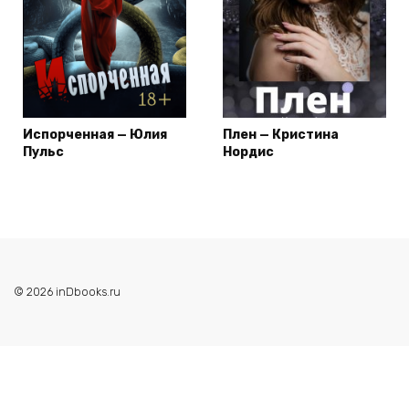
Испорченная — Юлия
Плен — Кристина
Пульс
Нордис
© 2026 inDbooks.ru