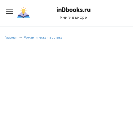
Перейти
к
inDbooks.ru
содержанию
Книги в цифре
Главная
Романтическая эротика