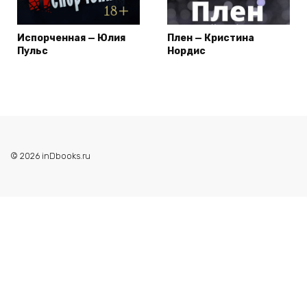
Испорченная — Юлия
Плен — Кристина
Пульс
Нордис
© 2026 inDbooks.ru