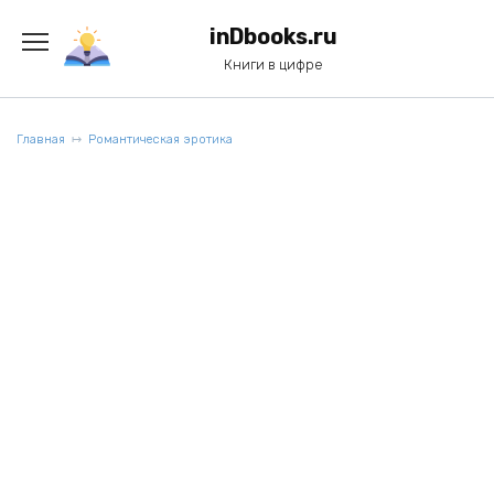
Перейти
к
inDbooks.ru
содержанию
Книги в цифре
Главная
Романтическая эротика