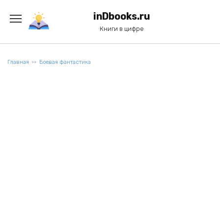
Перейти
к
inDbooks.ru
содержанию
Книги в цифре
Главная
Боевая фантастика