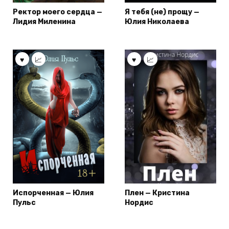
Ректор моего сердца —
Я тебя (не) прощу —
Лидия Миленина
Юлия Николаева
Испорченная — Юлия
Плен — Кристина
Пульс
Нордис